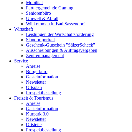
Mobilität
Partnergemeinde Gaming
Seniorenbüro
Umwelt & Abfall
Willkommen in Bad Sassendorf
Wirtschaft
Leistungen der Wirtschaftsförderung
Standortportrait
Geschenk-Gutschein "SälzerScheck"
Ausschreibungen & Auftragsvergaben
Zentrenmanagement
Service
Anreise
Bürgerbüro
Gästeinformation
Newsletter
Ortsplan
Prospektbestellung
Freizeit & Tourismus
Anreise
Gästeinformation
Kurpark 3.0
Newsletter
Ortsteile
Prospektbestellung