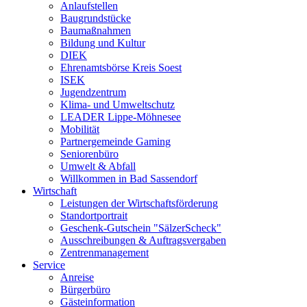
Anlaufstellen
Baugrundstücke
Baumaßnahmen
Bildung und Kultur
DIEK
Ehrenamtsbörse Kreis Soest
ISEK
Jugendzentrum
Klima- und Umweltschutz
LEADER Lippe-Möhnesee
Mobilität
Partnergemeinde Gaming
Seniorenbüro
Umwelt & Abfall
Willkommen in Bad Sassendorf
Wirtschaft
Leistungen der Wirtschaftsförderung
Standortportrait
Geschenk-Gutschein "SälzerScheck"
Ausschreibungen & Auftragsvergaben
Zentrenmanagement
Service
Anreise
Bürgerbüro
Gästeinformation