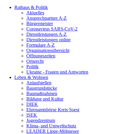
Rathaus & Politik
Aktuelles
Ansprechpartner A-Z
Bürgermeister
Coronavirus SARS-CoV-2
Dienstleistungen A-Z
Dienstleistungen online
Formulare A-Z
Organisationsübersicht
Öffnungszeiten
Ortsrecht
Politik
Ukraine - Fragen und Antworten
Leben & Wohnen
Anlaufstellen
Baugrundstücke
Baumaßnahmen
Bildung und Kultur
DIEK
Ehrenamtsbörse Kreis Soest
ISEK
Jugendzentrum
Klima- und Umweltschutz
LEADER Lippe-Möhnesee