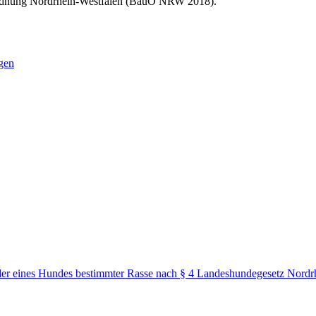
rdnung Nordrhein-Westfalen (BauO NRW 2018).
gen
 oder eines Hundes bestimmter Rasse nach § 4 Landeshundegesetz No