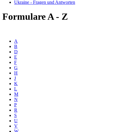
Ukraine - Fragen und Antworten
Formulare A - Z
A
B
D
E
F
G
H
J
K
L
M
N
P
R
S
U
V
W