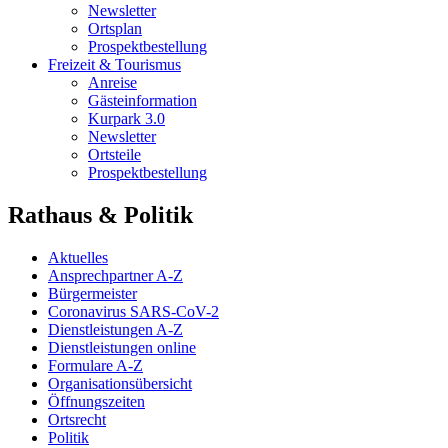
Newsletter
Ortsplan
Prospektbestellung
Freizeit & Tourismus
Anreise
Gästeinformation
Kurpark 3.0
Newsletter
Ortsteile
Prospektbestellung
Rathaus & Politik
Aktuelles
Ansprechpartner A-Z
Bürgermeister
Coronavirus SARS-CoV-2
Dienstleistungen A-Z
Dienstleistungen online
Formulare A-Z
Organisationsübersicht
Öffnungszeiten
Ortsrecht
Politik