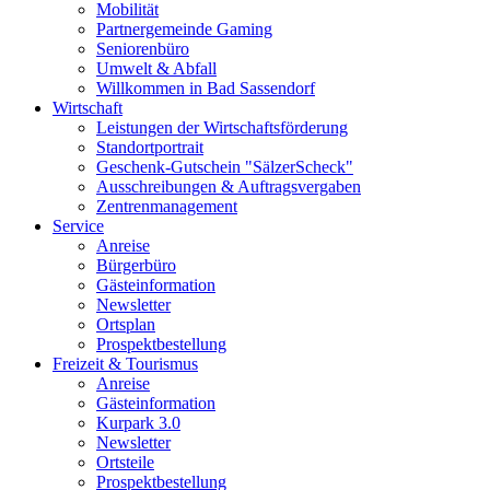
Mobilität
Partnergemeinde Gaming
Seniorenbüro
Umwelt & Abfall
Willkommen in Bad Sassendorf
Wirtschaft
Leistungen der Wirtschaftsförderung
Standortportrait
Geschenk-Gutschein "SälzerScheck"
Ausschreibungen & Auftragsvergaben
Zentrenmanagement
Service
Anreise
Bürgerbüro
Gästeinformation
Newsletter
Ortsplan
Prospektbestellung
Freizeit & Tourismus
Anreise
Gästeinformation
Kurpark 3.0
Newsletter
Ortsteile
Prospektbestellung