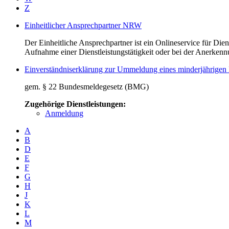
Z
Einheitlicher Ansprechpartner NRW
Der Einheitliche Ansprechpartner ist ein Onlineservice für Dien
Aufnahme einer Dienstleistungstätigkeit oder bei der Anerkennu
Einverständniserklärung zur Ummeldung eines minderjährigen
gem. § 22 Bundesmeldegesetz (BMG)
Zugehörige Dienstleistungen:
Anmeldung
A
B
D
E
F
G
H
J
K
L
M