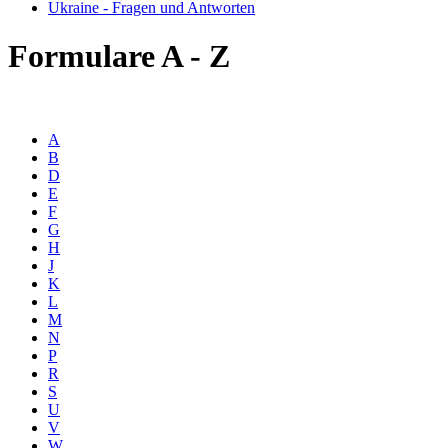
Ukraine - Fragen und Antworten
Formulare A - Z
A
B
D
E
F
G
H
J
K
L
M
N
P
R
S
U
V
W