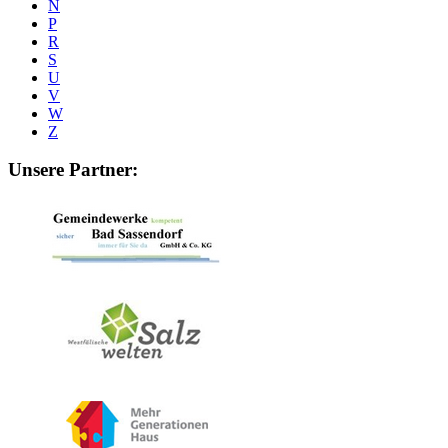
N
P
R
S
U
V
W
Z
Unsere Partner: