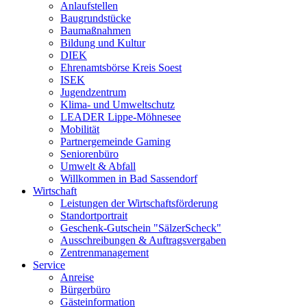
Anlaufstellen
Baugrundstücke
Baumaßnahmen
Bildung und Kultur
DIEK
Ehrenamtsbörse Kreis Soest
ISEK
Jugendzentrum
Klima- und Umweltschutz
LEADER Lippe-Möhnesee
Mobilität
Partnergemeinde Gaming
Seniorenbüro
Umwelt & Abfall
Willkommen in Bad Sassendorf
Wirtschaft
Leistungen der Wirtschaftsförderung
Standortportrait
Geschenk-Gutschein "SälzerScheck"
Ausschreibungen & Auftragsvergaben
Zentrenmanagement
Service
Anreise
Bürgerbüro
Gästeinformation