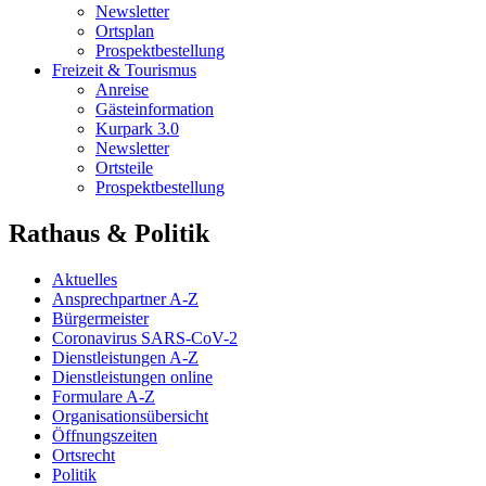
Newsletter
Ortsplan
Prospektbestellung
Freizeit & Tourismus
Anreise
Gästeinformation
Kurpark 3.0
Newsletter
Ortsteile
Prospektbestellung
Rathaus & Politik
Aktuelles
Ansprechpartner A-Z
Bürgermeister
Coronavirus SARS-CoV-2
Dienstleistungen A-Z
Dienstleistungen online
Formulare A-Z
Organisationsübersicht
Öffnungszeiten
Ortsrecht
Politik