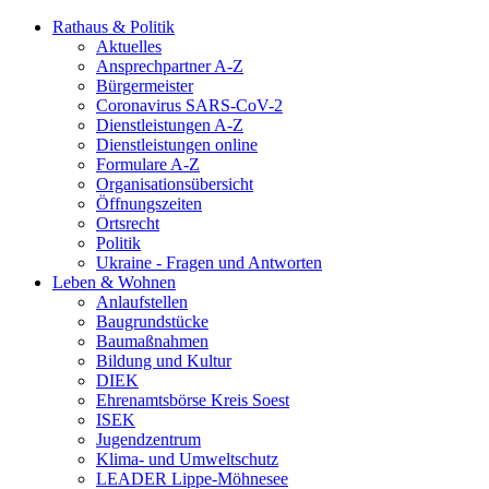
Rathaus & Politik
Aktuelles
Ansprechpartner A-Z
Bürgermeister
Coronavirus SARS-CoV-2
Dienstleistungen A-Z
Dienstleistungen online
Formulare A-Z
Organisationsübersicht
Öffnungszeiten
Ortsrecht
Politik
Ukraine - Fragen und Antworten
Leben & Wohnen
Anlaufstellen
Baugrundstücke
Baumaßnahmen
Bildung und Kultur
DIEK
Ehrenamtsbörse Kreis Soest
ISEK
Jugendzentrum
Klima- und Umweltschutz
LEADER Lippe-Möhnesee