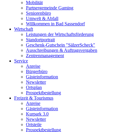
Mobilität
Partnergemeinde Gaming
Seniorenbüro
Umwelt & Abfall
Willkommen in Bad Sassendorf
Wirtschaft
Leistungen der Wirtschaftsförderung
Standortportrait
Geschenk-Gutschein "SälzerScheck"
Ausschreibungen & Auftragsvergaben
Zentrenmanagement
Service
Anreise
Bürgerbüro
Gästeinformation
Newsletter
Ortsplan
Prospektbestellung
Freizeit & Tourismus
Anreise
Gästeinformation
Kurpark 3.0
Newsletter
Ortsteile
Prospektbestellung