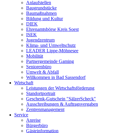
Anlaufstellen
Baugrundstücke
Baumaßnahmen
Bildung und Kultur
DIEK
Ehrenamtsbörse Kreis Soest
ISEK
Jugendzentrum
Klima- und Umweltschutz
LEADER Lippe-Möhnesee
Mobilität
Partnergemeinde Gaming
Seniorenbüro
Umwelt & Abfall
Willkommen in Bad Sassendorf
Wirtschaft
Leistungen der Wirtschaftsförderung
Standortportrait
Geschenk-Gutschein "SälzerScheck"
Ausschreibungen & Auftragsvergaben
Zentrenmanagement
Service
Anreise
Bürgerbüro
Gästeinformation