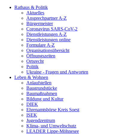
Rathaus & Politik
Aktuelles
Ansprechpartner A-Z
Bürgermeister
Coronavirus SARS-CoV-2
Dienstleistungen A-Z
Dienstleistungen online
Formulare A-Z
Organisationsübersicht
Öffnungszeiten
Ortsrecht
Politik
Ukraine - Fragen und Antworten
Leben & Wohnen
Anlaufstellen
Baugrundstücke
Baumaßnahmen
Bildung und Kultur
DIEK
Ehrenamtsbörse Kreis Soest
ISEK
Jugendzentrum
Klima- und Umweltschutz
LEADER Lippe-Möhnesee