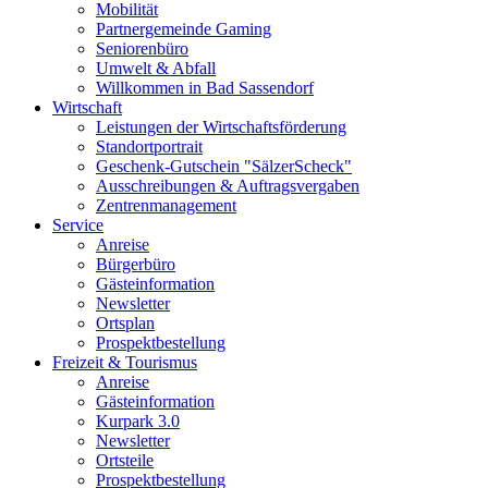
Mobilität
Partnergemeinde Gaming
Seniorenbüro
Umwelt & Abfall
Willkommen in Bad Sassendorf
Wirtschaft
Leistungen der Wirtschaftsförderung
Standortportrait
Geschenk-Gutschein "SälzerScheck"
Ausschreibungen & Auftragsvergaben
Zentrenmanagement
Service
Anreise
Bürgerbüro
Gästeinformation
Newsletter
Ortsplan
Prospektbestellung
Freizeit & Tourismus
Anreise
Gästeinformation
Kurpark 3.0
Newsletter
Ortsteile
Prospektbestellung