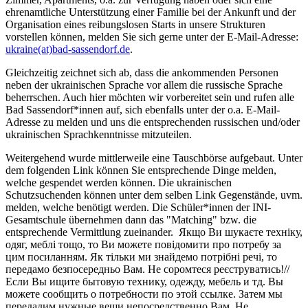
ehrenamtliche Unterstützung einer Familie bei der Ankunft und der
Organisation eines reibungslosen Starts in unsere Strukturen
vorstellen können, melden Sie sich gerne unter der E-Mail-Adresse:
ukraine(at)bad-sassendorf.de
.
Gleichzeitig zeichnet sich ab, dass die ankommenden Personen
neben der ukrainischen Sprache vor allem die russische Sprache
beherrschen. Auch hier möchten wir vorbereitet sein und rufen alle
Bad Sassendorf*innen auf, sich ebenfalls unter der o.a. E-Mail-
Adresse zu melden und uns die entsprechenden russischen und/oder
ukrainischen Sprachkenntnisse mitzuteilen.
Weitergehend wurde mittlerweile eine Tauschbörse aufgebaut. Unter
dem folgenden Link können Sie entsprechende Dinge melden,
welche gespendet werden können. Die ukrainischen
Schutzsuchenden können unter dem selben Link Gegenstände, uvm.
melden, welche benötigt werden. Die Schüler*innen der INI-
Gesamtschule übernehmen dann das "Matching" bzw. die
entsprechende Vermittlung zueinander. Якщо Ви шукаєте техніку,
одяг, меблі тощо, то Ви можете повідомити про потребу за
цим посиланням. Як тільки ми знайдемо потрібні речі, то
передамо безпосередньо Вам. Не соромтеся реєструватись!//
Если Вы ищите бытовую технику, одежду, мебель и тд. Вы
можете сообщить о потребности по этой ссылке. Затем мы
передадим нужные вещи непосредственно Вам. Не