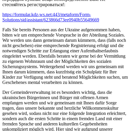
стесняйтесь регистрироваться!:
https://formular.kdz-ws.net:443/metaform/Form-
Solutions/sid/assistant/623866d73ee0940b55649669
Falls Sie bereits Personen aus der Ukraine aufgenommen haben,
bitten wir um entsprechende Vorsprache in der Abteilung Soziales.
Wir werden uns dann gemeinsam darum kümmern, dass (falls noch
nicht geschehen) eine entsprechende Registrierung erfolgt und die
notwendigen Schritte zur Erlangung einer Aufenthaltserlaubnis
eingeleitet werden. Ebenfalls beraten wir gerne bei der Vermittlung
zu eigenem Wohnraum und der Möglichkeiten des sozialen
Sicherungssystems. Weitergehend werden wir uns gemeinsam mit
Ihnen darum kümmern, dass kurzfristig ein Schulplatz für Ihre
Kinder zur Verfügung steht und beratend Möglichkeiten suchen, um
Geschehenes mental verarbeiten zu können.
Der Gemeindeverwaltung ist es besonders wichtig, dass die
ukrainischen Bürgerinnen und Bürger mit offenen Armen
empfangen werden und wir gemeinsam mit Ihnen dafür Sorge
tragen, dass unsere bekannte und herzliche Willkommenskultur
gesehen wird, sodass nicht nur eine folgende Integration erleichtert,
sondern auch die ersten Schritte in einem fremden Land mit einer
fremden Sprache und anderen kulturellen Gegebenheiten
unkompliziert möglich wird. Hier sind wir aufgrund unserer