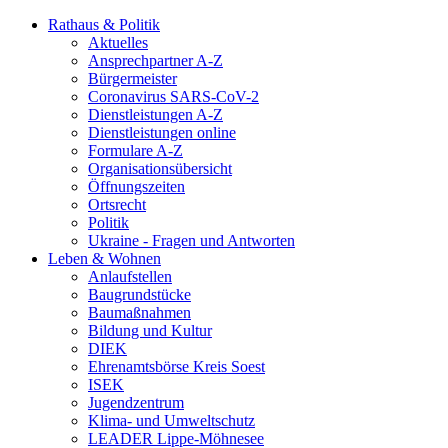
Rathaus & Politik
Aktuelles
Ansprechpartner A-Z
Bürgermeister
Coronavirus SARS-CoV-2
Dienstleistungen A-Z
Dienstleistungen online
Formulare A-Z
Organisationsübersicht
Öffnungszeiten
Ortsrecht
Politik
Ukraine - Fragen und Antworten
Leben & Wohnen
Anlaufstellen
Baugrundstücke
Baumaßnahmen
Bildung und Kultur
DIEK
Ehrenamtsbörse Kreis Soest
ISEK
Jugendzentrum
Klima- und Umweltschutz
LEADER Lippe-Möhnesee