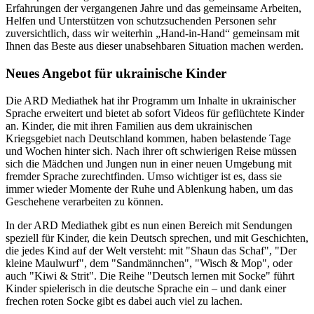
Erfahrungen der vergangenen Jahre und das gemeinsame Arbeiten,
Helfen und Unterstützen von schutzsuchenden Personen sehr
zuversichtlich, dass wir weiterhin „Hand-in-Hand“ gemeinsam mit
Ihnen das Beste aus dieser unabsehbaren Situation machen werden.
Neues Angebot für ukrainische Kinder
Die ARD Mediathek hat ihr Programm um Inhalte in ukrainischer
Sprache erweitert und bietet ab sofort Videos für geflüchtete Kinder
an. Kinder, die mit ihren Familien aus dem ukrainischen
Kriegsgebiet nach Deutschland kommen, haben belastende Tage
und Wochen hinter sich. Nach ihrer oft schwierigen Reise müssen
sich die Mädchen und Jungen nun in einer neuen Umgebung mit
fremder Sprache zurechtfinden. Umso wichtiger ist es, dass sie
immer wieder Momente der Ruhe und Ablenkung haben, um das
Geschehene verarbeiten zu können.
In der ARD Mediathek gibt es nun einen Bereich mit Sendungen
speziell für Kinder, die kein Deutsch sprechen, und mit Geschichten,
die jedes Kind auf der Welt versteht: mit "Shaun das Schaf", "Der
kleine Maulwurf", dem "Sandmännchen", "Wisch & Mop", oder
auch "Kiwi & Strit". Die Reihe "Deutsch lernen mit Socke" führt
Kinder spielerisch in die deutsche Sprache ein – und dank einer
frechen roten Socke gibt es dabei auch viel zu lachen.