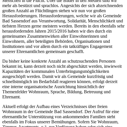
Menschen in die Flucht. Über die Bilder in den Medien sind wir
mehr als bestürzt und sprachlos. Angesichts der sich abzeichnenden
großen Anzahl an Flüchtlingen stehen wir nun vor großen
Herausforderungen. Herausforderungen, welche wir als Gemeinde
Bad Sassendorf aus Verantwortung, Solidarität, Menschlichkeit und
tiefstem Herzen gerne meistern werden. Bereits in den ebenfalls sehr
herausfordernden Jahren 2015/2016 haben wir dies durch ein
gemeinsames Zusammenwirken aller Einwohnerinnen und
Einwohnern, aller beteiligten Behörden, Organisationen und
Institutionen und vor allem durch ein tatkräftiges Engagement
unserer Ehrenamtlichen gemeinsam geschafft.
Da bisher keine konkrete Anzahl an schutzsuchenden Personen
bekannt ist, kann derzeit noch nicht abgeschätzt werden, inwieweit
Kapazitäten der kommunalen Unterbringungsmöglichkeiten
ausgeschöpft werden. Damit wir als Gemeinde kurzfristig und
schnellstmöglich im Bedarfsfall reagieren können, erfolgt derzeit
eine interne organisatorische Ausrichtung hinsichtlich der
Themenfelder Wohnraum, Sprache, Bildung, Betreuung und
Ehrenamt.
Aktuell erfolgt der Aufbau eines Verzeichnisses über freien
Wohnraum in der Gemeinde Bad Sassendorf. Der Aufruf für eine
ehrenamtliche Unterstützung von ankommenden Familien steht
ebenfalls im Fokus unserer Bemühungen. Sofern Sie Wohnraum,
Zimmer, Apartments, o.ä. zur Verfügung haben oder sich eine