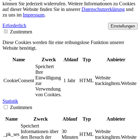
können Sie jederzeit widerrufen. Weitere Informationen zu Cookies
auf dieser Website finden Sie in unserer
Datenschutzerklärung
und
zu uns im
Impressum
.
Erforderlich
Einstellungen
Zustimmen
Diese Cookies werden für eine reibungslose Funktion unserer
Website benötigt.
Name
Zweck
Ablauf
Typ
Anbieter
Speichert
Ihre
Einwilligung
Website
CookieConsent
1 Jahr
HTML
zur
trackingItem.Website
Verwendung
von Cookies.
Statistik
Zustimmen
Name
Zweck
Ablauf
Typ
Anbieter
Speichert
Informationen über
30
Website
_pk_ses
HTML
den Besuch der
Minuten
trackingItem.Website