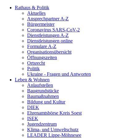
Rathaus & Politik
Aktuelles
Ansprechpartner A-Z
Bürgermeister
Coronavirus SARS-CoV-2
Dienstleistungen A-Z
Dienstleistungen online
Formulare A-Z
Organisationsübersicht
Öffnungszeiten
Ortsrecht
Politik
Ukraine - Fragen und Antworten
Leben & Wohnen
Anlaufstellen
Baugrundstücke
Baumaßnahmen
Bildung und Kultur
DIEK
Ehrenamtsbörse Kreis Soest
ISEK
Jugendzentrum
Klima- und Umweltschutz
LEADER Lippe-Möhnesee