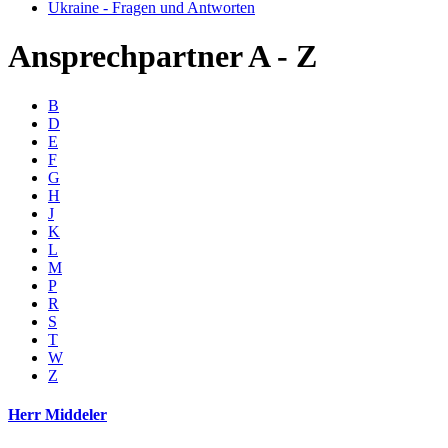
Ukraine - Fragen und Antworten
Ansprechpartner A - Z
B
D
E
F
G
H
J
K
L
M
P
R
S
T
W
Z
Herr Middeler