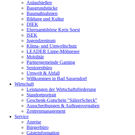
Anlaufstellen
Baugrundstücke
Baumaßnahmen
Bildung und Kultur
DIEK
Ehrenamtsbörse Kreis Soest
ISEK
Jugendzentrum
Klima- und Umweltschutz
LEADER Lippe-Möhnesee
Mobilität
Partnergemeinde Gaming
Seniorenbüro
Umwelt & Abfall
Willkommen in Bad Sassendorf
Wirtschaft
Leistungen der Wirtschaftsförderung
Standortportrait
Geschenk-Gutschein "SälzerScheck"
Ausschreibungen & Auftragsvergaben
Zentrenmanagement
Service
Anreise
Bürgerbüro
Gästeinformation