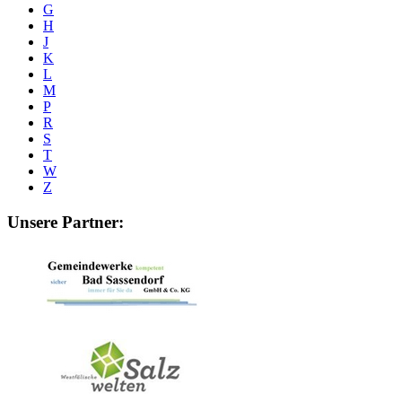
G
H
J
K
L
M
P
R
S
T
W
Z
Unsere Partner: