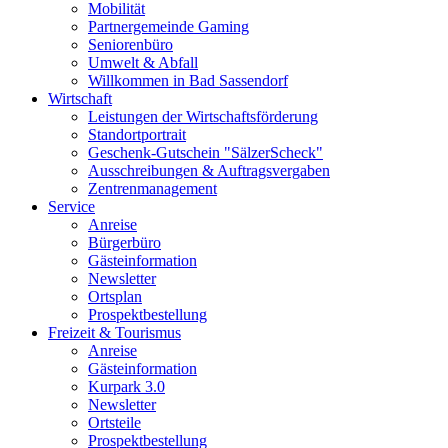
Mobilität
Partnergemeinde Gaming
Seniorenbüro
Umwelt & Abfall
Willkommen in Bad Sassendorf
Wirtschaft
Leistungen der Wirtschaftsförderung
Standortportrait
Geschenk-Gutschein "SälzerScheck"
Ausschreibungen & Auftragsvergaben
Zentrenmanagement
Service
Anreise
Bürgerbüro
Gästeinformation
Newsletter
Ortsplan
Prospektbestellung
Freizeit & Tourismus
Anreise
Gästeinformation
Kurpark 3.0
Newsletter
Ortsteile
Prospektbestellung