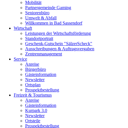
Mobilität
Partnergemeinde Gaming
Seniorenbüro
Umwelt & Abfall
Willkommen in Bad Sassendorf
Wirtschaft
Leistungen der Wirtschaftsförderung
Standortportrait
Geschenk-Gutschein "SälzerScheck"
Ausschreibungen & Auftragsvergaben
Zentrenmanagement
Service
Anreise
Bürgerbüro
Gästeinformation
Newsletter
Ortsplan
Prospektbestellung
Freizeit & Tourismus
Anreise
Gästeinformation
Kurpark 3.0
Newsletter
Ortsteile
Prospektbestellung