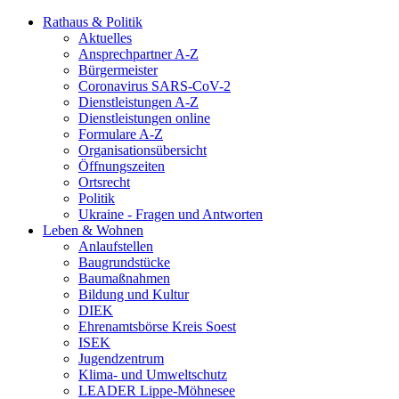
Rathaus & Politik
Aktuelles
Ansprechpartner A-Z
Bürgermeister
Coronavirus SARS-CoV-2
Dienstleistungen A-Z
Dienstleistungen online
Formulare A-Z
Organisationsübersicht
Öffnungszeiten
Ortsrecht
Politik
Ukraine - Fragen und Antworten
Leben & Wohnen
Anlaufstellen
Baugrundstücke
Baumaßnahmen
Bildung und Kultur
DIEK
Ehrenamtsbörse Kreis Soest
ISEK
Jugendzentrum
Klima- und Umweltschutz
LEADER Lippe-Möhnesee