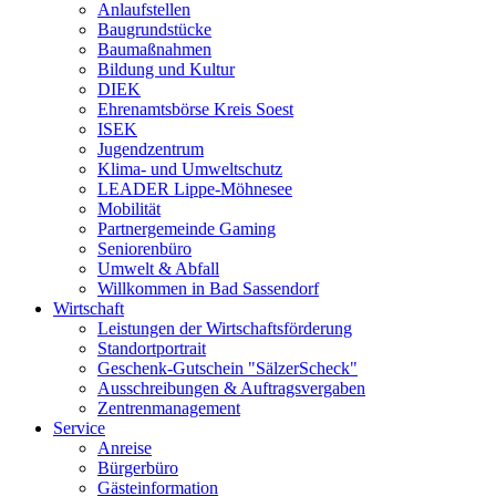
Anlaufstellen
Baugrundstücke
Baumaßnahmen
Bildung und Kultur
DIEK
Ehrenamtsbörse Kreis Soest
ISEK
Jugendzentrum
Klima- und Umweltschutz
LEADER Lippe-Möhnesee
Mobilität
Partnergemeinde Gaming
Seniorenbüro
Umwelt & Abfall
Willkommen in Bad Sassendorf
Wirtschaft
Leistungen der Wirtschaftsförderung
Standortportrait
Geschenk-Gutschein "SälzerScheck"
Ausschreibungen & Auftragsvergaben
Zentrenmanagement
Service
Anreise
Bürgerbüro
Gästeinformation