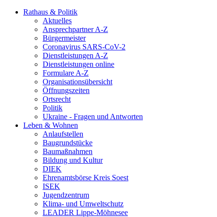
Rathaus & Politik
Aktuelles
Ansprechpartner A-Z
Bürgermeister
Coronavirus SARS-CoV-2
Dienstleistungen A-Z
Dienstleistungen online
Formulare A-Z
Organisationsübersicht
Öffnungszeiten
Ortsrecht
Politik
Ukraine - Fragen und Antworten
Leben & Wohnen
Anlaufstellen
Baugrundstücke
Baumaßnahmen
Bildung und Kultur
DIEK
Ehrenamtsbörse Kreis Soest
ISEK
Jugendzentrum
Klima- und Umweltschutz
LEADER Lippe-Möhnesee