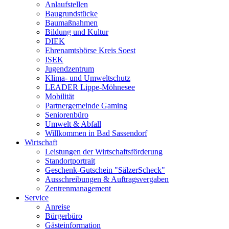
Anlaufstellen
Baugrundstücke
Baumaßnahmen
Bildung und Kultur
DIEK
Ehrenamtsbörse Kreis Soest
ISEK
Jugendzentrum
Klima- und Umweltschutz
LEADER Lippe-Möhnesee
Mobilität
Partnergemeinde Gaming
Seniorenbüro
Umwelt & Abfall
Willkommen in Bad Sassendorf
Wirtschaft
Leistungen der Wirtschaftsförderung
Standortportrait
Geschenk-Gutschein "SälzerScheck"
Ausschreibungen & Auftragsvergaben
Zentrenmanagement
Service
Anreise
Bürgerbüro
Gästeinformation