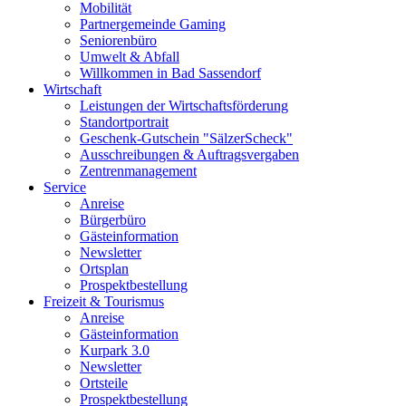
Mobilität
Partnergemeinde Gaming
Seniorenbüro
Umwelt & Abfall
Willkommen in Bad Sassendorf
Wirtschaft
Leistungen der Wirtschaftsförderung
Standortportrait
Geschenk-Gutschein "SälzerScheck"
Ausschreibungen & Auftragsvergaben
Zentrenmanagement
Service
Anreise
Bürgerbüro
Gästeinformation
Newsletter
Ortsplan
Prospektbestellung
Freizeit & Tourismus
Anreise
Gästeinformation
Kurpark 3.0
Newsletter
Ortsteile
Prospektbestellung