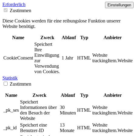
Erforderlich
Einstellungen
Zustimmen
Diese Cookies werden für eine reibungslose Funktion unserer
Website benötigt.
Name
Zweck
Ablauf
Typ
Anbieter
Speichert
Ihre
Einwilligung
Website
CookieConsent
1 Jahr
HTML
zur
trackingItem.Website
Verwendung
von Cookies.
Statistik
Zustimmen
Name
Zweck
Ablauf
Typ
Anbieter
Speichert
Informationen über
30
Website
_pk_ses
HTML
den Besuch der
Minuten
trackingItem.Website
Website
Speichert eine
13
Website
_pk_id
HTML
Benutzer-ID
Monate
trackingItem.Website